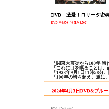
DVD 激愛！ロリータ密
DVD ￥4,950（本体￥4,500）
「関東大震災から100年 
「これに目を瞑ることは、
「1923年9月1日11時5
「100年の時を超え、遂
2024年4月3日DVD&ブル
DVD：PADS-1017