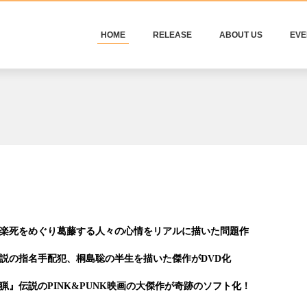
HOME
RELEASE
ABOUT US
EVE
 安楽死をめぐり葛藤する人々の心情をリアルに描いた問題作
 伝説の指名手配犯、桐島聡の半生を描いた傑作がDVD化
密猟』伝説のPINK&PUNK映画の大傑作が奇跡のソフト化！