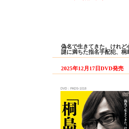
偽名で生きてきた。けれど
謎に満ちた指名手配犯、桐
2025年12月17日DVD
発売
DVD：PADS-1018