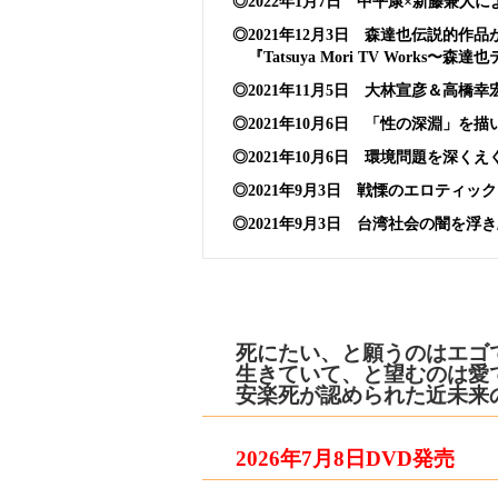
◎2022年1月7日 中平康×新藤兼人
◎2021年12月3日 森達也伝説的作品
『Tatsuya Mori TV Works
◎2021年11月5日 大林宣彦＆高
◎2021年10月6日 「性の深淵」
◎2021年10月6日 環境問題を深くえ
◎2021年9月3日 戦慄のエロティ
◎2021年9月3日 台湾社会の闇を
死にたい、と願うのはエ
生きていて、と望むのは愛
安楽死が認められた近未来
2026年7月8日DVD
発売