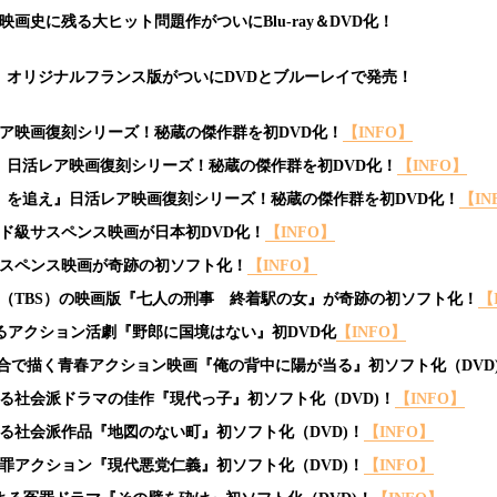
映画史に残る大ヒット問題作がついにBlu-ray＆DVD化！
乾杯』オリジナルフランス版がついにDVDとブルーレイで発売！
活レア映画復刻シリーズ！秘蔵の傑作群を初DVD化！
【INFO】
るな』日活レア映画復刻シリーズ！秘蔵の傑作群を初DVD化！
【INFO】
ろし）を追え』日活レア映画復刻シリーズ！秘蔵の傑作群を初DVD化！
【IN
』ド級サスペンス映画が日本初DVD化！
【INFO】
サスペンス映画が
奇跡の初ソフト化！
【INFO】
ラマ（TBS）の映画版『七人の刑事 終着駅の女』が奇跡の初ソフト化！
【
によるアクション活劇『野郎に国境はない』初DVD化
【INFO】
小百合で描く青春アクション映画『俺の背中に陽が当る』初ソフト化（DVD
による社会派ドラマの佳作『現代っ子』初ソフト化（DVD)！
【INFO】
による社会派作品『地図のない町』初ソフト化（DVD)！
【INFO】
快犯罪アクション『現代悪党仁義』初ソフト化（DVD)！
【INFO】