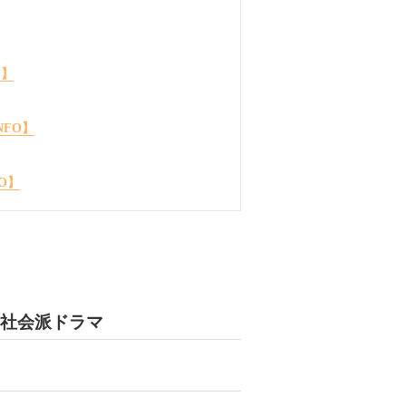
O】
NFO】
FO】
社会派ドラマ