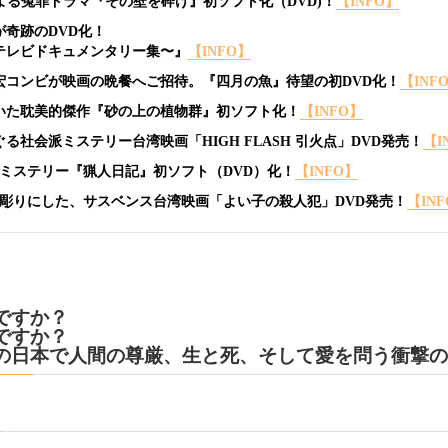
による冤罪ドラマ『その壁を砕け』初ソフト化（DVD)！
【INFO】
が奇跡のDVD化！
〜森達也テレビドキュメンタリー集〜』
【INFO】
橋幸宏コンビが映画の晩餐へご招待。『四月の魚』待望の初DVD化！
【INF
を描いた耽美的傑作『砂の上の植物群』初ソフト化！
【INFO】
ぐる社会派ミステリー台湾映画「HIGH FLASH 引火点」DVD発売！
【I
ックミステリー『猟人日記』初ソフト（DVD）化！
【INFO】
浮き彫りにした、サスベンス台湾映画「よい子の殺人犯」DVD発売！
【IN
ゴですか？
ですか？
の日本で人間の尊厳、生と死、そして愛を問う衝撃の