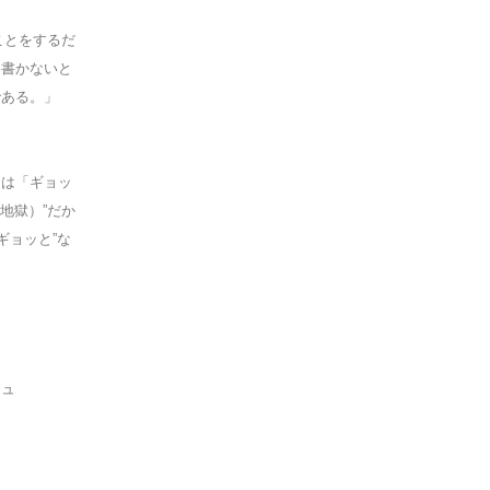
ことをするだ
う書かないと
である。」
には「ギョッ
地獄）”だか
ギョッと”な
シュ