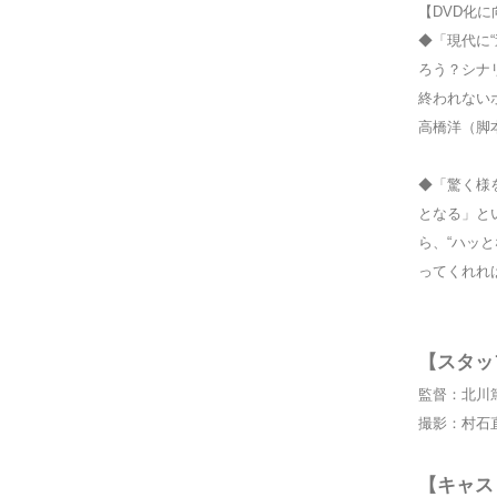
【DVD化
◆「現代に
ろう？シナ
終われない
高橋洋（脚
◆「驚く様
となる」と
ら、“ハッと
ってくれれ
【スタッ
監督：北川
撮影：村石
【キャス