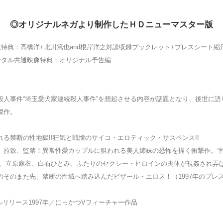
◎オリジナルネガより制作したＨＤニューマスター版
入特典：高橋洋+北川篤也and根岸洋之対談収録ブックレット+プレスシート縮
ンタル共通映像特典：オリジナル予告編
殺人事件“埼玉愛犬家連続殺人事件”を想起させる内容が話題となり、後世に語
傑作。
れる禁断の性地獄!!狂気と戦慄のサイコ・エロティック・サスペンス!!
、拉致、監禁！異常性愛カップルに狙われる美人姉妹の恐怖を描く衝撃作。“
中、立原麻衣、白石ひとみ、ふたりのセクシー・ヒロインの肉体が視姦され弄
のそのまた先、禁断の性域へ踏み込んだビザール・エロス！（1997年のプレ
ルリリース1997年／にっかつVフィーチャー作品