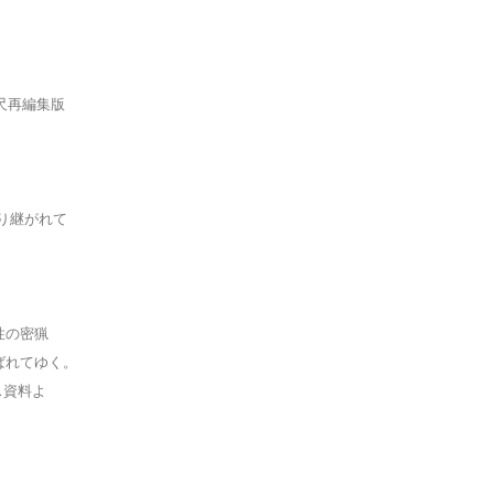
尺再編集版
り継がれて
性の密猟
ばれてゆく。
ス資料よ