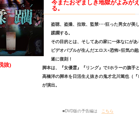
今またおぞましき地獄がよみが
る。
盗聴、盗撮、拉致、監禁･･･狂った男女が美
蹂躙する。
その目的とは、そしてあの家に一体なにがあ
ビデオバブルが生んだエロス×恐怖×狂気の超
遂に復刻！
(税抜)
脚本は、『女優霊』『リング』でJホラーの旗手
高橋洋の脚本を日活生え抜きの鬼才北川篤也（『
が演出。
■DVD版の予告編は
こちら