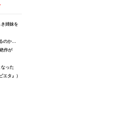
え
しき姉妹を
るのか…
絶作が
となった
ピエタ』）