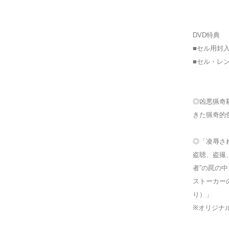
DVD特典
■セル用封
■セル・レ
◎凶悪猟奇
きた猟奇的
◎「凌辱さ
盗聴、盗撮
者”の罠の
ストーカー
り）」
※オリジナ