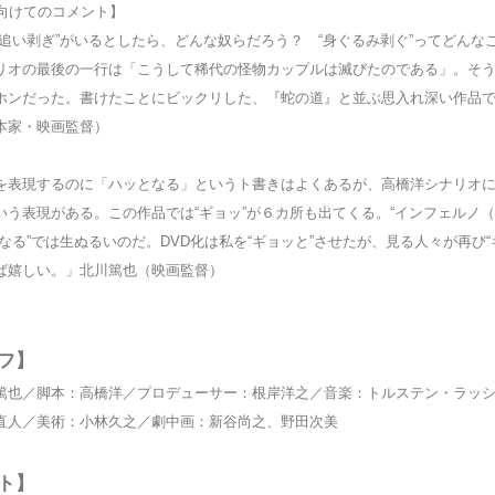
に向けてのコメント】
“追い剥ぎ”がいるとしたら、どんな奴らだろう？ “身ぐるみ剥ぐ”ってどんな
リオの最後の一行は「こうして稀代の怪物カップルは滅びたのである」。そ
ホンだった。書けたことにビックリした、『蛇の道』と並ぶ思入れ深い作品
本家・映画監督）
を表現するのに「ハッとなる」というト書きはよくあるが、高橋洋シナリオ
いう表現がある。この作品では“ギョッ”が６カ所も出てくる。“インフェルノ（
なる”では生ぬるいのだ。DVD化は私を“ギョッと”させたが、見る人々が再び“
ば嬉しい。」北川篤也（映画監督）
フ】
篤也／脚本：高橋洋／プロデューサー：根岸洋之／音楽：トルステン・ラッ
直人／美術：小林久之／劇中画：新谷尚之、野田次美
ト】