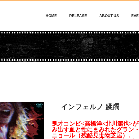
HOME
RELEASE
ABOUT US
EVE
インフェルノ 蹂躙
鬼才コンビ<高橋洋×北川篤也>が
み出す血と性にまみれたグラン
ニョール（残酷見世物芝居）。