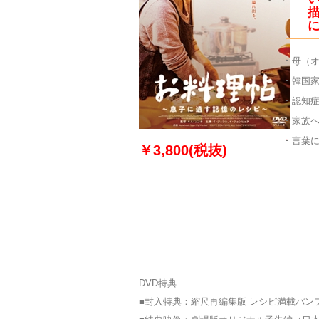
母（
韓国家
認知
家族
言葉に
￥3,800(税抜)
DVD特典
■封入特典：縮尺再編集版 レシピ満載パン