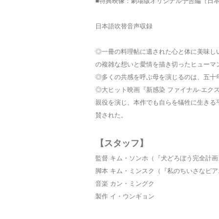
■特典映像：劇場版オリジナル予告編（日
日本語吹替音声収録
◎一冊の料理帖に遺された心と体に美味し
の複雑な想いと愛情を描き切ったヒューマ
◎多くの共感を呼ぶ母を演じるのは、五十
◎大ヒット映画『新感染 ファイナル·エクス
親役を演じ、本作でも自らを犠牲に生きる
賛された。
【スタッフ】
監督 キム・ソンホ（『犬どろぼう完全計画
脚本 キム・ミンスク（『私のちいさなピ
音楽 カン・ミングク
製作 イ・ウンギョン