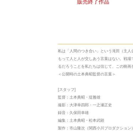
販売終了作品
私は「人間のつき合い」という滝田（主人
もって人と人が交しあう言葉はない。戦場
るだろうことを私たちは信じて、この映画
＜公開時の土本典昭監督の言葉＞
[スタッフ]
監督：土本典昭・堤雅雄
撮影：大津幸四郎・一之瀬正史
録音：久保田幸雄
編集：土本典昭・松本武顕
製作：市山隆次（関西小川プロダクション