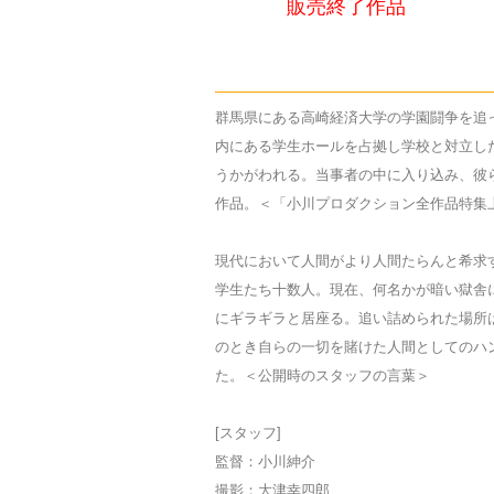
販売終了作品
群馬県にある高崎経済大学の学園闘争を追
内にある学生ホールを占拠し学校と対立した
うかがわれる。当事者の中に入り込み、彼
作品。＜「小川プロダクション全作品特集上
現代において人間がより人間たらんと希求
学生たち十数人。現在、何名かが暗い獄舎
にギラギラと居座る。追い詰められた場所
のとき自らの一切を賭けた人間としてのハ
た。＜公開時のスタッフの言葉＞
[スタッフ]
監督：小川紳介
撮影：大津幸四郎