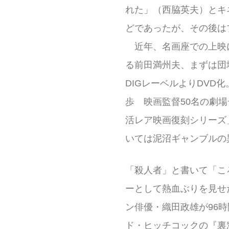
れた」（西脇英夫）とキ
どであったが、その後は
近年、名画座での上映に
る前田満州夫、まずは団
DIGレーベルよりDVD
歩 映画監督50名の劇
活レア映画復刻シリーズ
いては泥沼ギャンブルの
「殺人者」と書いて「こ
ーとして熱血ぶりを見せ
ン俳優・織田政雄が96時
ド・ヒッチコックの『裏