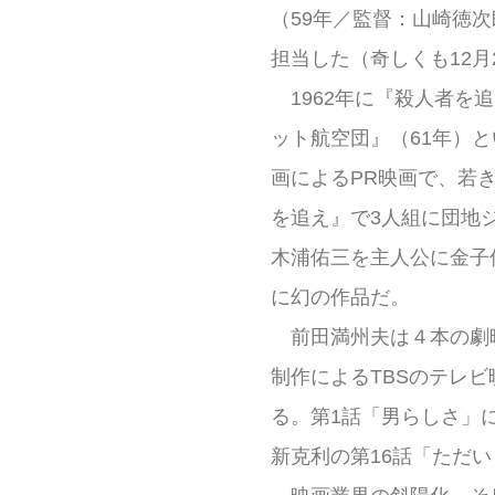
（59年／監督：山崎徳
担当した（奇しくも12月
1962年に『殺人者を
ット航空団』（61年）
画によるPR映画で、若
を追え』で3人組に団地
木浦佑三を主人公に金子
に幻の作品だ。
前田満州夫は４本の劇
制作によるTBSのテレビ
る。第1話「男らしさ」
新克利の第16話「ただ