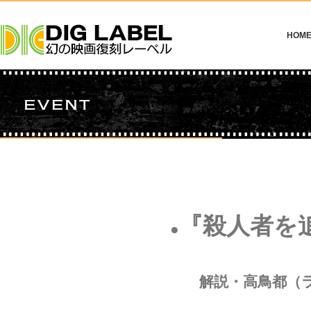
HOM
『殺人者を
●
解説・高鳥都（ラ