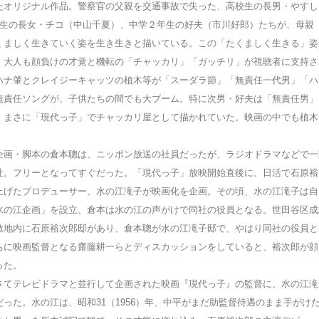
たオリジナル作品。警察官の父親を交通事故で失った、高校生の長男・やすし
年生の長女・チコ（中山千夏）、中学２年生の好夫（市川好郎）たちが、母親
くましく生きていく姿を生き生きと描いている。この「たくましく生きる」姿
、大人も顔負けの才覚と機転の「チャッカリ」「ガッチリ」が視聴者に支持さ
ハナ肇とクレイジーキャッツの植木等が「スーダラ節」「無責任一代男」「ハ
無責任ソングが、子供たちの間でも大ブーム。特に次男・好夫は「無責任男」
、まさに「現代っ子」でチャッカリ屋として描かれていた。映画の中でも植木
画・脚本の倉本聰は、ニッポン放送の社員だったが、ラジオドラマなどで一
社。フリーとなってすぐだった。「現代っ子」放映開始直後に、日活で石原裕
上げたプロデューサー、水の江滝子が映画化を企画。その頃、水の江滝子は自
水の江企画」を設立、倉本は水の江の声がけで同社の役員となる。世田谷区成
敷地内に石原裕次郎邸があり、倉本聰が水の江滝子邸で、やはり同社の役員と
ちに映画監督となる齋藤耕一らとディスカッションをしていると、裕次郎が顔
った。
てテレビドラマと並行して企画された映画『現代っ子』の監督に、水の江滝
だった。水の江は、昭和31（1956）年、中平がまだ助監督待遇のまま手がけ