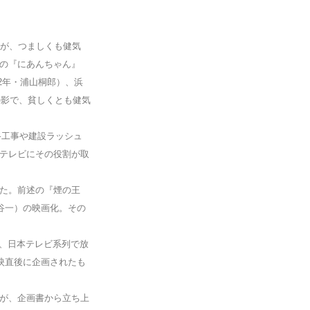
が、つましくも健気
の『にあんちゃん』
2年・浦山桐郎）、浜
の影で、貧しくとも健気
路工事や建設ラッシュ
テレビにその役割が取
た。前述の『煙の王
円谷一）の映画化。その
間、日本テレビ系列で放
映直後に企画されたも
が、企画書から立ち上