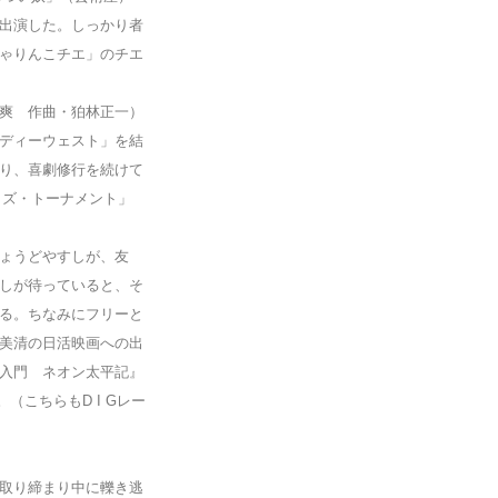
出演した。しっかり者
ゃりんこチエ」のチエ
爽 作曲・狛林正一）
ディーウェスト」を結
り、喜劇修行を続けて
ャズ・トーナメント」
ょうどやすしが、友
しが待っていると、そ
る。ちなみにフリーと
美清の日活映画への出
入門 ネオン太平記』
（こちらもD I Gレー
取り締まり中に轢き逃