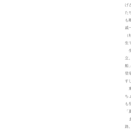
げ
た
も
戚
（
生
生
立
船
登
す
東
ち
も
「
ま
路