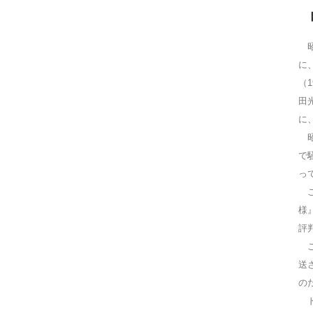
昭
に
（
田
に
昭
で
っ
こ
様
評
こ
送
の
ド