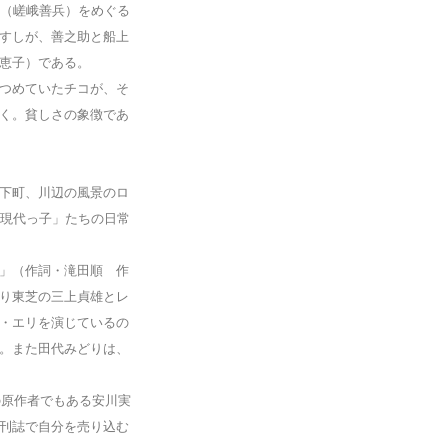
助（嵯峨善兵）をめぐる
すしが、善之助と船上
恵子）である。
つめていたチコが、そ
く。貧しさの象徴であ
下町、川辺の風景のロ
「現代っ子」たちの日常
」（作詞・滝田順 作
り東芝の三上貞雄とレ
・エリを演じているの
。また田代みどりは、
の原作者でもある安川実
刊誌で自分を売り込む