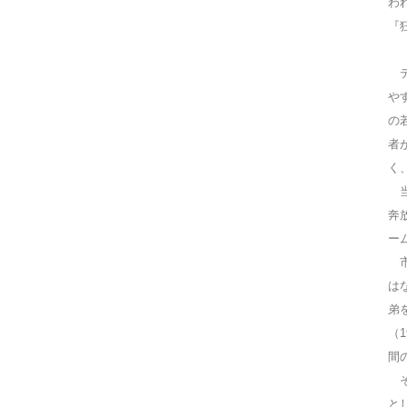
わ
『
テ
や
の
者
く
当
奔
ー
市
は
弟
（
間
そ
と