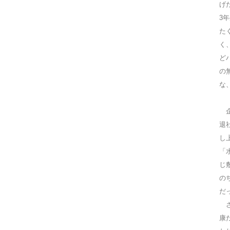
げ
3
た
く
ど
の
な
企
退
し
「
じ
の
だ
さ
康