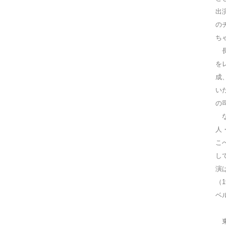
出
の
ち
長
を
成
い
の
な
人
こ
し
演
（
ベ
東