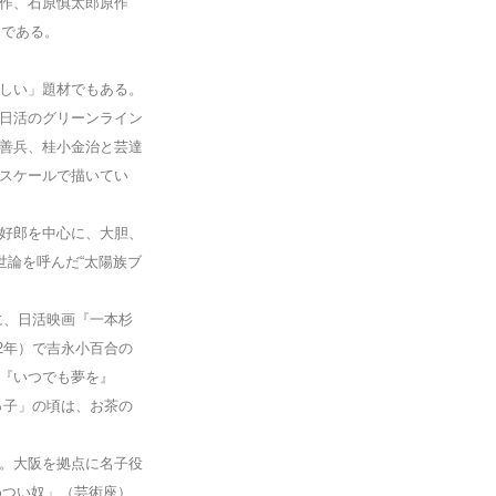
作、石原慎太郎原作
」である。
しい」題材でもある。
日活のグリーンライン
善兵、桂小金治と芸達
スケールで描いてい
好郎を中心に、大胆、
世論を呼んだ“太陽族ブ
に、日活映画『一本杉
2年）で吉永小百合の
『いつでも夢を』
っ子」の頃は、お茶の
。大阪を拠点に名子役
めつい奴」（芸術座）