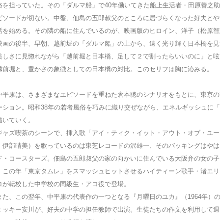
路を担っていた。その「ダルマ船」で40年働いてきた船上生活者・田原善之
ピソードが切ない。中盤、佃島の五郎叔父のところに居づらくなった好夫とや
活を始める。その隣の船に住んでいるのが、映画版のヒロイン、洋子（松原智
画の後半、早朝、越前堀の「ダルマ船」の上から、遠く光り輝く日本橋を見
美しさに見惚れながら「越前堀と日本橋、足して２で割ったらいいのに」と呟
越前堀と、豊かさの象徴としての日本橋の対比。このセリフは胸に沁みる。
平康は、さまざまなエピソードを重ねた倉本聰のシナリオをもとに、東京の
ーション。昭和38年の若者風俗を巧みに織り交ぜながら、エネルギッシュに
描いていく。
ャズ喫茶のシーンで、挿入歌「アイ・ティク・イット・アウト・オブ・ユー
・伊部晴美）を歌っているのは東芝レコードの沢雄一、そのバッキングはやは
ド・コースターズ。佃島の五郎叔父の家の向かいに住んでいる大阪弁の女の子
、この年「東京タムレ」をスマッシュヒットさせるハイティーン歌手・渚エリ
コが転校した中学校の同級生・アコ役で登場。
た、この翌年、中平康の代表作の一つとなる『月曜日のユカ』（1964年）
ミッキー安川が、好夫の中学の担任教師で出演。生徒たちの作文を利用して週