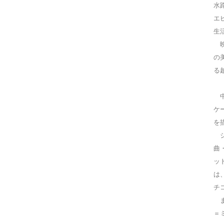
水
エ
生
映
の
る
中
ケ
を
ジ
曲
ッ
は
チ
ま
＝