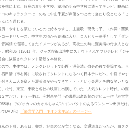
演を機に上京。銀座の泰明小学校、築地の明石中学校に通ってテレビ、映画に
チコのキャラクターは、のちに中山千夏が声優をつとめて当たり役となる「じ
ゃんにも通じる。
男・やすしを演じているのは鈴木やすし。主題歌「現代っ子」（作詞・西沢
レコードリリース。中学生の頃から劇団に入り、ロカビリー歌手として「ダン
、音楽畑で活躍してきたイメージがあるが、高校生の時に渥美清の付き人とな
た。昭和36（1961）年、ジャズ喫茶出演中にスカウトされてフジテレビ「ジ
司会に抜擢されタレント活動を本格化。
ので、本作では、ノンクレジットで師匠・渥美清が自身の役で登場する。ち
・石田清（市村博）に唆されてタレントになるべく日本テレビへ。中庭でやす
へ付き人二人を従えた渥美清がやってきて・・・という楽屋オチ的な笑いとな
て、松竹、東宝、東映と各社の映画に出演していた「人気タレント時代」の渥
は２本だけ。もう一作は、今村昌平門下の磯見忠彦監督のデビュー作『経営学
1968年）での“オカマのカオルちゃん”のインパクトのあるワンシーン出演だけ。
ルでDVD化）
『経営学入門 ネオン太平記』のページへ
京の下町。ある日、突然、好夫の父が亡くなる。交通巡査だったが、白タク