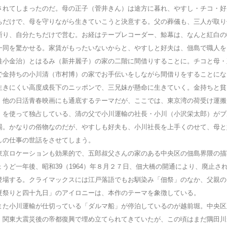
されてしまったのだ。母の正子（菅井きん）は途方に暮れ、やすし・チコ・好
ちだけで、母を守りながら生きていこうと決意する。父の葬儀も、三人が取り
断り、自分たちだけで営む。お経はテープレコーダー、鯨幕は、なんと紅白の
一同を驚かせる。家賃がもったいないからと、やすしと好夫は、佃島で職人を
桂小金治）とはるみ（新井麗子）の家の二階に間借りすることに。チコと母・
で金持ちの小川清（市村博）の家でお手伝いをしながら間借りをすることにな
きにくい高度成長下のニッポンで、三兄妹が懸命に生きていく。金持ちと貧
。他の日活青春映画にも通底するテーマだが、ここでは、東京湾の荷受け運搬
」を使って独占している、清の父で小川運輸の社長・小川（小沢栄太郎）がブ
場。かなりの俗物なのだが、やすしも好夫も、小川社長を上手くのせて、母と
しの仕事の世話をさせてしまう。
京ロケーションも効果的で、五郎叔父さんの家のある中央区の佃島界隈の描
ょうど一年後、昭和39（1964）年８月２７日、佃大橋の開通により、廃止さ
登場する。クライマックスには江戸落語でもお馴染み「佃祭」のなか、父親の
夏祭りと四十九日」のアイロニーは、本作のテーマを象徴している。
た小川運輸が仕切っている「ダルマ船」が停泊しているのが越前堀。中央区
。関東大震災後の帝都復興で埋め立てられてきていたが、この頃はまだ隅田川