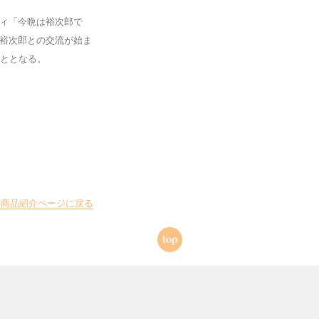
ィ「今晩は裕次郎で
石原裕次郎との交流が始ま
こととなる。
」商品紹介ページに戻る