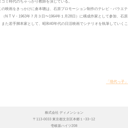
スコミ時代のちゃっかり教師を演じている。
の映画をきっかけに倉本聰は、石原プロモーション制作のテレビ・バラエテ
」（N T V・1963年７月３日〜1964年１月28日）に構成作家として参加、
。また若手脚本家として、昭和40年代の日活映画でシナリオを執筆していく
「現代っ子
株式会社 ディメンション
〒113-0033 東京都文京区本郷１−33−12
壱岐坂ハイツ208