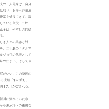
夫の三人兄妹は、自分
仕切り、お寺も葬儀屋
幔幕を借りてきて、親
している叔父・五郎
正子は、やすしの同級
る。
しき人々の共存と対
を、二千艘の「ダルマ
ルジョワの代表として
妹の住まい、そしてや
写がいい。この映画の
れる渡船「佃の渡し」
四十九日が営まれる。
新川に流れていた水
から東京湾への重要な