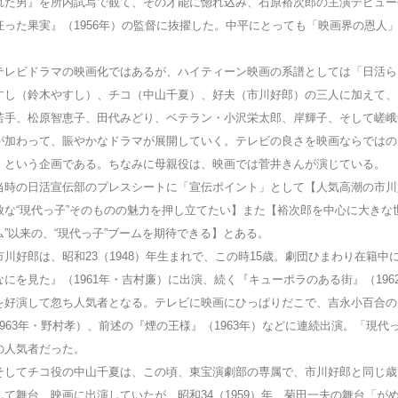
れた男』を所内試写で観て、その才能に惚れ込み、石原裕次郎の主演デビュー
狂った果実』（1956年）の監督に抜擢した。中平にとっても「映画界の恩人
レビドラマの映画化ではあるが、ハイティーン映画の系譜としては「日活ら
すし（鈴木やすし）、チコ（中山千夏）、好夫（市川好郎）の三人に加えて、
若手、松原智恵子、田代みどり、ベテラン・小沢栄太郎、岸輝子、そして嵯峨
が加わって、賑やかなドラマが展開していく。テレビの良さを映画ならではの
、という企画である。ちなみに母親役は、映画では菅井きんが演じている。
時の日活宣伝部のプレスシートに「宣伝ポイント」として【人気高潮の市川
放な“現代っ子”そのものの魅力を押し立てたい】また【裕次郎を中心に大きな
ム”以来の、“現代っ子”ブームを期待できる】とある。
川好郎は、昭和23（1948）年生まれで、この時15歳。劇団ひまわり在籍中
なにを見た』（1961年・吉村廉）に出演、続く『キューポラのある街』（196
を好演して忽ち人気者となる。テレビに映画にひっぱりだこで、吉永小百合の
1963年・野村孝）、前述の『煙の王様』（1963年）などに連続出演。「現代
の人気者だった。
してチコ役の中山千夏は、この頃、東宝演劇部の専属で、市川好郎と同じ歳
して舞台、映画に出演していたが、昭和34（1959）年、菊田一夫の舞台「が