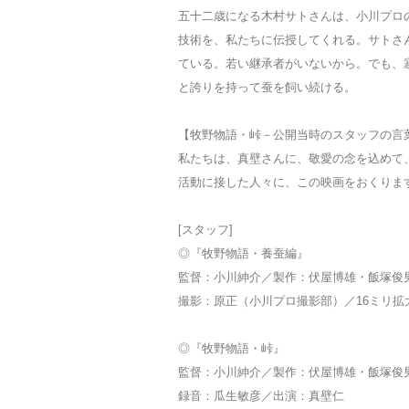
五十二歳になる木村サトさんは、小川プロ
技術を、私たちに伝授してくれる。サトさ
ている。若い継承者がいないから。でも、
と誇りを持って蚕を飼い続ける。
【牧野物語・峠－公開当時のスタッフの言
私たちは、真壁さんに、敬愛の念を込めて
活動に接した人々に、この映画をおくりま
[スタッフ]
◎『牧野物語・養蚕編』
監督：小川紳介／製作：伏屋博雄・飯塚俊
撮影：原正（小川プロ撮影部）／16ミリ
◎『牧野物語・峠』
監督：小川紳介／製作：伏屋博雄・飯塚俊
録音：瓜生敏彦／出演：真壁仁